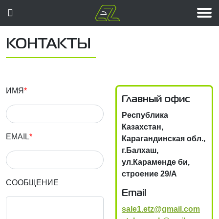
0
Одежда защитная
Белье нательное
Защита головы
Защита слуха
Защита глаз
Аксессуары
Защита рук
Защита ног
Поддержка
Главная
КОНТАКТЫ
ИМЯ
*
Главный офис
Республика
Казахстан,
EMAIL
*
Карагандинская обл.,
г.Балхаш,
ул.Караменде би,
строение 29/А
СООБЩЕНИЕ
Email
sale1.etz@gmail.com