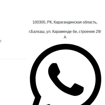
100300, РК, Карагандинская область,
г.Балхаш, ул. Караменде би, строение 29/
А
е