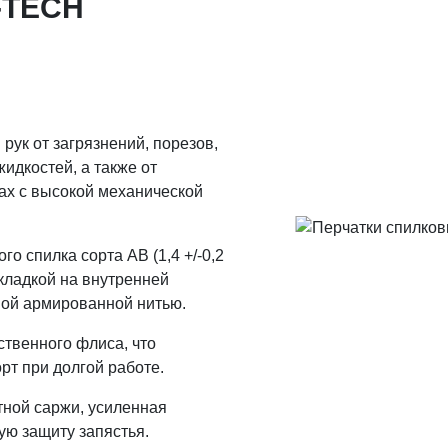
-TECH
рук от загрязнений, порезов,
жидкостей, а также от
ах с высокой механической
го спилка сорта АВ (1,4 +/-0,2
дкладкой на внутренней
ой армированной нитью.
твенного флиса, что
рт при долгой работе.
тной саржи, усиленная
ую защиту запястья.