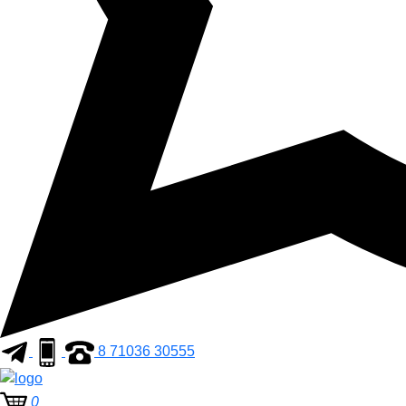
8 71036 30555
0