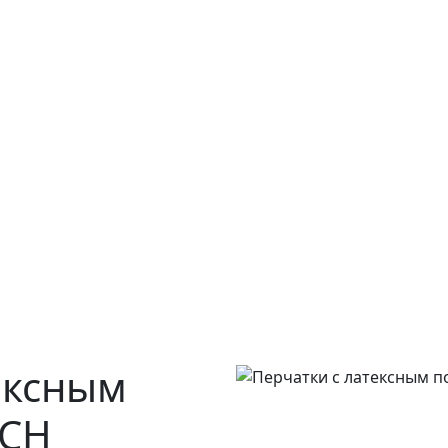
ексным
ECH