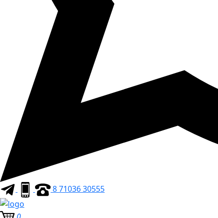
8 71036 30555
0