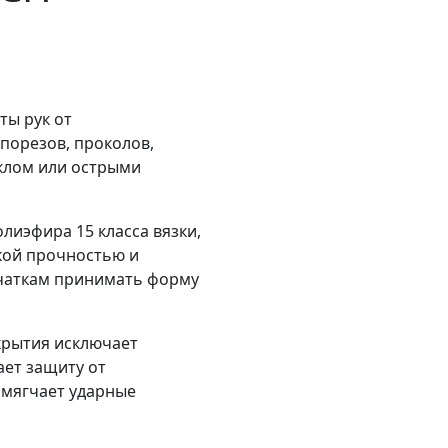
ты рук от
орезов, проколов,
еклом или острыми
лиэфира 15 класса вязки,
ой прочностью и
рчаткам принимать форму
крытия исключает
ает защиту от
смягчает ударные