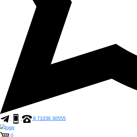
8 71036 30555
0