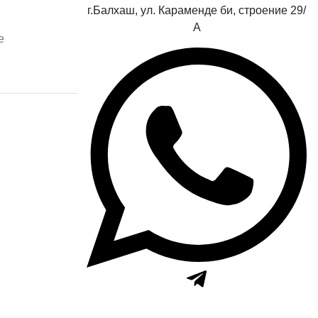
г.Балхаш, ул. Караменде би, строение 29/
А
е