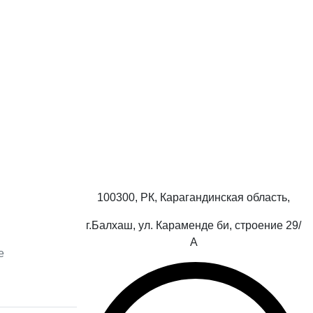
100300, РК, Карагандинская область,
г.Балхаш, ул. Караменде би, строение 29/
А
е