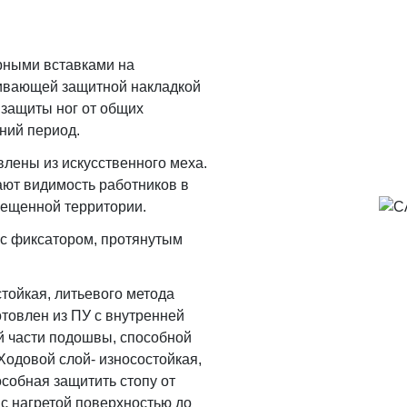
рными вставками на
ивающей защитной накладкой
 защиты ног от общих
ний период.
влены из искусственного меха.
т видимость работников в
вещенной территории.
 с фиксатором, протянутым
тойкая, литьевого метода
товлен из ПУ с внутренней
й части подошвы, способной
 Ходовой слой- износостойкая,
собная защитить стопу от
с нагретой поверхностью до