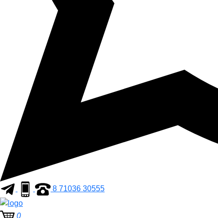
8 71036 30555
0