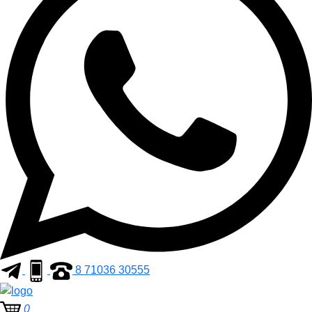
8 71036 30555
0