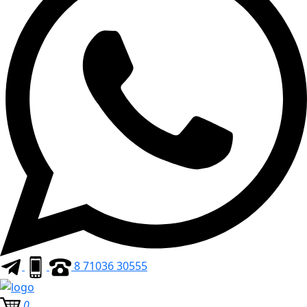
8 71036 30555
0