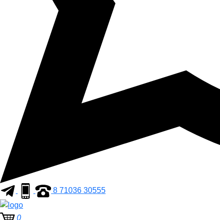
8 71036 30555
0