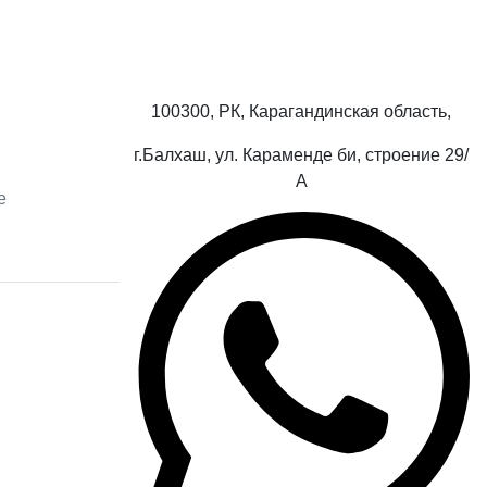
100300, РК, Карагандинская область,
г.Балхаш, ул. Караменде би, строение 29/
А
е