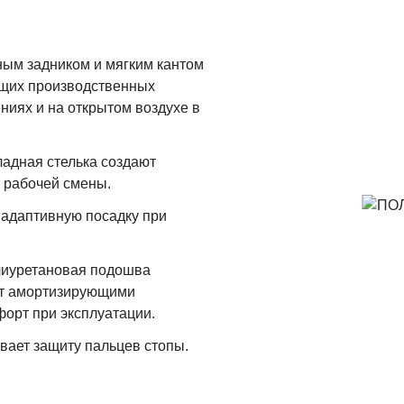
зным задником и мягким кантом
бщих производственных
иях и на открытом воздухе в
ладная стелька создают
 рабочей смены.
адаптивную посадку при
лиуретановая подошва
ет амортизирующими
форт при эксплуатации.
вает защиту пальцев стопы.