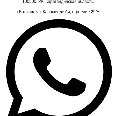
100300, РК, Карагандинская область,
г.Балхаш, ул. Караменде би, строение 29/А