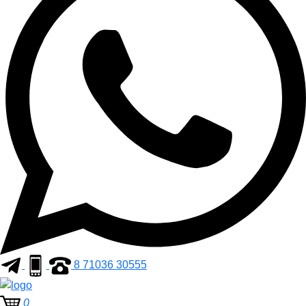
8 71036 30555
0