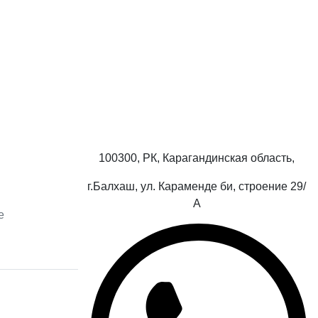
100300, РК, Карагандинская область,
г.Балхаш, ул. Караменде би, строение 29/
А
е