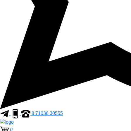
8 71036 30555
0