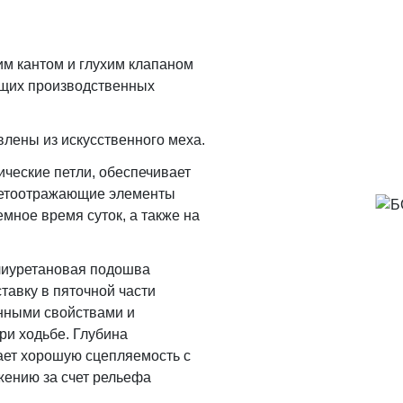
м кантом и глухим клапаном
бщих производственных
влены из искусственного меха.
ческие петли, обеспечивает
ветоотражающие элементы
мное время суток, а также на
лиуретановая подошва
тавку в пяточной части
нными свойствами и
ри ходьбе. Глубина
ает хорошую сцепляемость с
жению за счет рельефа