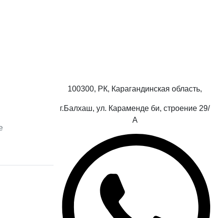
100300, РК, Карагандинская область,
г.Балхаш, ул. Караменде би, строение 29/
А
е