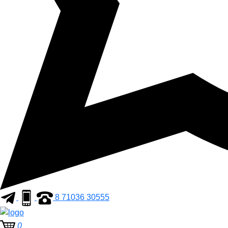
8 71036 30555
0