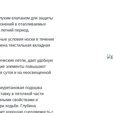
глухим клапаном для защиты
язнений в отапливаемых
 летний период.
ные условия носки в течение
ена текстильная вкладная
ческие петли, дает удобную
щие элементы повышают
я суток и на неосвещенной
лиуретановая подошва
тавку в пяточной части
нными свойствами и
ри ходьбе. Глубина
ает хорошую сцепляемость с