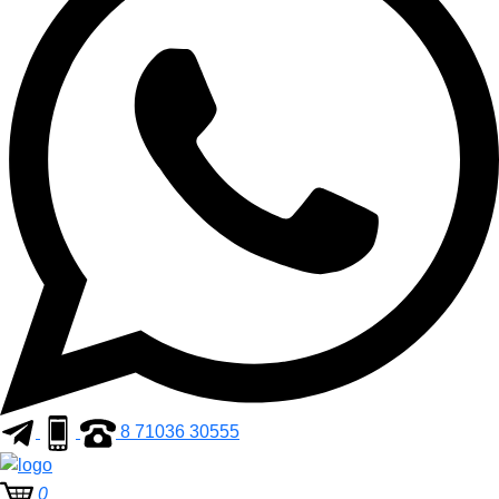
8 71036 30555
0