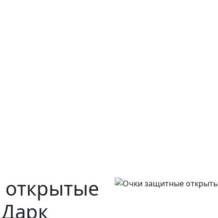
 открытые
 Дарк