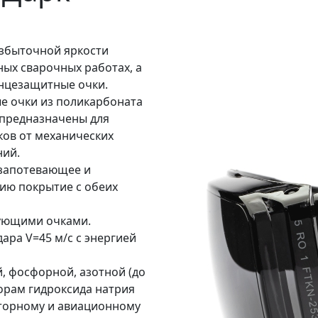
избыточной яркости
ных сварочных работах, а
лнцезащитные очки.
е очки из поликарбоната
предназначены для
оков от механических
ний.
 запотевающее и
ию покрытие с обеих
ующими очками.
ара V=45 м/с с энергией
, фосфорной, азотной (до
ворам гидроксида натрия
оторному и авиационному