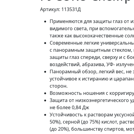
Артикул: 113531Д
Применяются для защиты глаз от 
видимого света, при вспомогатель
также как высококачественные со
Современные легкие универсальны
с панорамным защитным стеклом, 
защиты глаз спереди, сверху и с б
воздействий, абразива, УФ- излуче
Панорамный обзор, легкий вес, не
устойчивое к истиранию и царапан
сторон.
Возможность ношения с корригир
Защита от низкоэнергетического уд
не более 0,84 Дж
Устойчивость к растворам уксусной
50%), серной (до 75%) кислот, раст
(до 20%), большинству спиртов, м