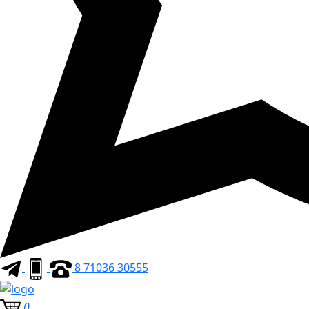
8 71036 30555
0